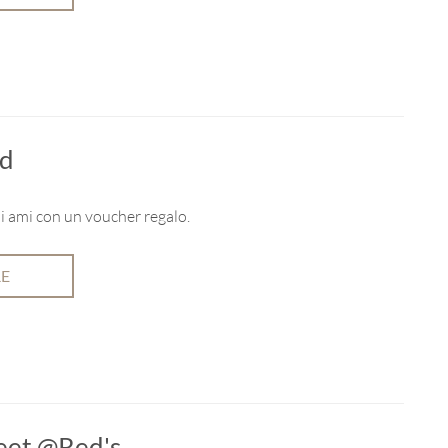
rd
i ami con un voucher regalo.
RE
eet @Red's