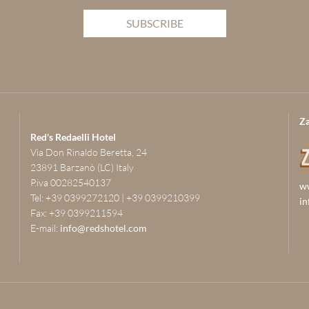
SUBSCRIBE
Za
Red's Redaelli Hotel
Via Don Rinaldo Beretta, 24
23891 Barzanò (LC) Italy
P.iva 00282540137
ww
Tel: +39 0399272120 | +39 0399210399
in
Fax: +39 0399211594
E-mail:
info@redshotel.com