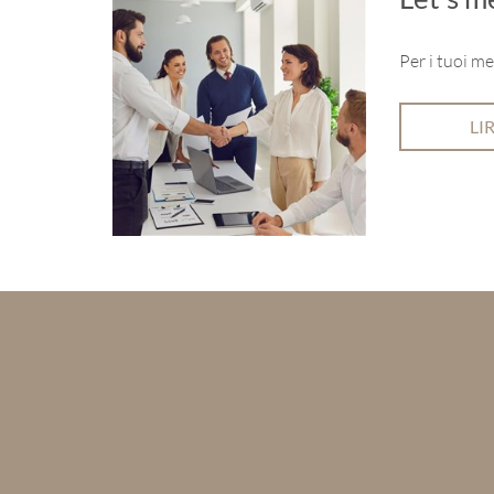
Per i tuoi me
LI