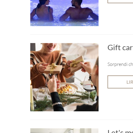
Gift ca
Sorprendi ch
LI
Let's m