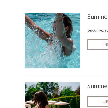
Summer
Séjournez au
LI
Summer
LI