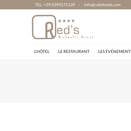
TEL: +39 0399272120
-
info@redshotel.com
L'HÔTEL
LE RESTAURANT
LES ÉVÉNEMENT