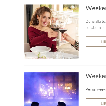
Weeken
Dona alla tu
collaborazio
LI
Weeken
Per un weeke
LI