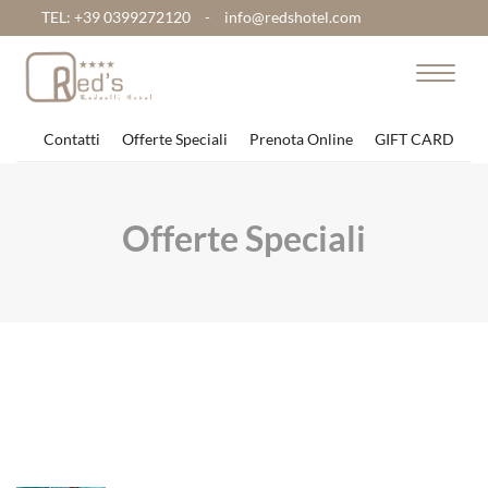
TEL: +39 0399272120
-
info@redshotel.com
Toggle
navigat
Contatti
Offerte Speciali
Prenota Online
GIFT CARD
Offerte Speciali